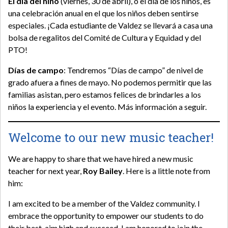
El día del niño
(viernes, 30 de abril), o el día de los niños, es
una celebración anual en el que los niños deben sentirse
especiales. ¡Cada estudiante de Valdez se llevará a casa una
bolsa de regalitos del Comité de Cultura y Equidad y del
PTO!
Días de campo
: Tendremos “Días de campo” de nivel de
grado afuera a fines de mayo. No podemos permitir que las
familias asistan, pero estamos felices de brindarles a los
niños la experiencia y el evento. Más información a seguir.
Welcome to our new music teacher!
We are happy to share that we have hired a new music
teacher for next year,
Roy Bailey
. Here is a little note from
him:
I am excited to be a member of the Valdez community. I
embrace the opportunity to empower our students to do
their best, aim high and succeed. I am honored to join the