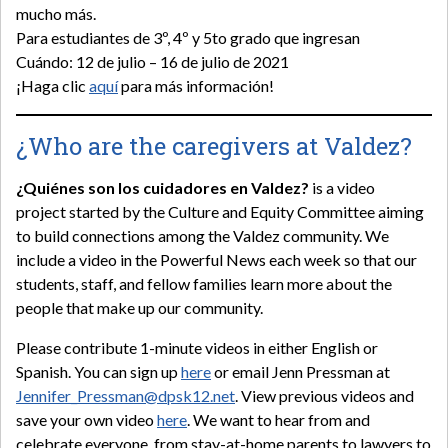
mucho más.
Para estudiantes de 3º, 4º y 5to grado que ingresan
Cuándo: 12 de julio – 16 de julio de 2021
¡Haga clic
aquí
para más información!
¿Who are the caregivers at Valdez?
¿Quiénes son los cuidadores en Valdez?
is a video
project started by the Culture and Equity Committee aiming
to build connections among the Valdez community. We
include a video in the Powerful News each week so that our
students, staff, and fellow families learn more about the
people that make up our community.
Please contribute 1-minute videos in either English or
Spanish. You can sign up
here
or email Jenn Pressman at
Jennifer_Pressman@dpsk12.net
. View previous videos and
save your own video
here
. We want to hear from and
celebrate everyone, from stay-at-home parents to lawyers to