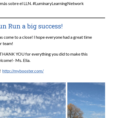
er más sobre el LLN. #LuminaryLearningNetwork
n Run a big success!
as come to a close! I hope everyone had a great time
r team!
! THANK YOU for everything you did to make this
elcome!- Ms. Elia.
g!
http://mybooster.com/