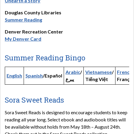
Unearth a Story
Douglas County Libraries
Summer Reading
Denver Recreation Center
My Denver Card
Summer Reading Bingo
Arabic
/
Vietnamese
/
French
/
English
Spanish
/Español
يبرع
Tiếng Việt
Françai
Sora Sweet Reads
Sora Sweet Reads is designed to encourage students to keep
reading all year long. Select ebook and audiobook titles will
be available without holds from May 18th – August 24th.
Check them out in the Sora Sweet Reads collection.